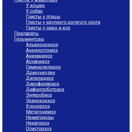
У кошек
У собак
Глисты у птицы
Глисты у крупного рогатого скота
Глисты у овец и коз
Препараты
Гельминтозы
Альвеококкоз
Анкилостомоз
Анизакидоз
Аскаридоз
Гименолепидоз
Дракункулез
Дипилидиоз
Дирофиляриоз
Дифиллоботриоз
Энтеробиоз
Эхинококкоз
Клонорхоз
Метагонимоз
Нематодозы
Некатороз
Описторхоз