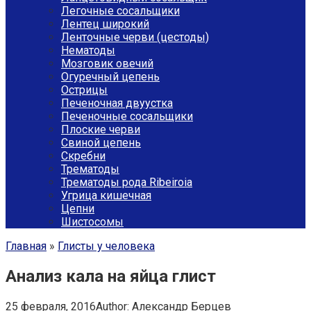
Легочные сосальщики
Лентец широкий
Ленточные черви (цестоды)
Нематоды
Мозговик овечий
Огуречный цепень
Острицы
Печеночная двуустка
Печеночные сосальщики
Плоские черви
Свиной цепень
Скребни
Трематоды
Трематоды рода Ribeiroia
Угрица кишечная
Цепни
Шистосомы
Главная
»
Глисты у человека
Анализ кала на яйца глист
25 февраля, 2016
Author:
Александр Берцев