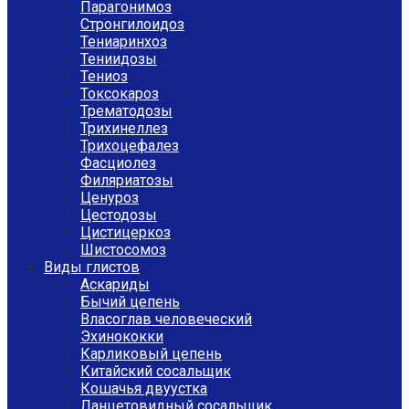
Парагонимоз
Стронгилоидоз
Тениаринхоз
Тениидозы
Тениоз
Токсокароз
Трематодозы
Трихинеллез
Трихоцефалез
Фасциолез
Филяриатозы
Ценуроз
Цестодозы
Цистицеркоз
Шистосомоз
Виды глистов
Аскариды
Бычий цепень
Власоглав человеческий
Эхинококки
Карликовый цепень
Китайский сосальщик
Кошачья двуустка
Ланцетовидный сосальщик