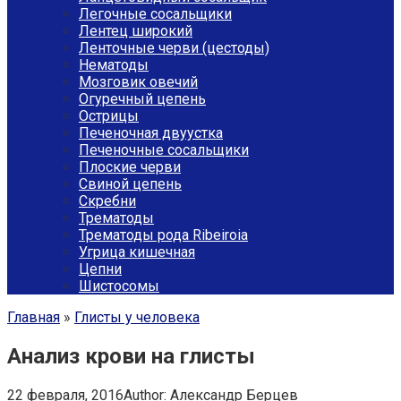
Легочные сосальщики
Лентец широкий
Ленточные черви (цестоды)
Нематоды
Мозговик овечий
Огуречный цепень
Острицы
Печеночная двуустка
Печеночные сосальщики
Плоские черви
Свиной цепень
Скребни
Трематоды
Трематоды рода Ribeiroia
Угрица кишечная
Цепни
Шистосомы
Главная
»
Глисты у человека
Анализ крови на глисты
22 февраля, 2016
Author:
Александр Берцев