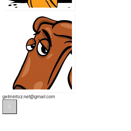
Ю
gelmintoz.net@gmail.com