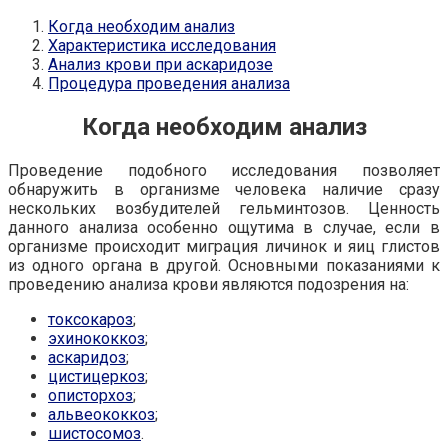
Когда необходим анализ
Характеристика исследования
Анализ крови при аскаридозе
Процедура проведения анализа
Когда необходим анализ
Проведение подобного исследования позволяет
обнаружить в организме человека наличие сразу
нескольких возбудителей гельминтозов. Ценность
данного анализа особенно ощутима в случае, если в
организме происходит миграция личинок и яиц глистов
из одного органа в другой. Основными показаниями к
проведению анализа крови являются подозрения на:
токсокароз
;
эхинококкоз
;
аскаридоз
;
цистицеркоз
;
описторхоз
;
альвеококкоз
;
шистосомоз
.