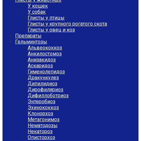
У кошек
У собак
Глисты у птицы
Глисты у крупного рогатого скота
Глисты у овец и коз
Препараты
Гельминтозы
Альвеококкоз
Анкилостомоз
Анизакидоз
Аскаридоз
Гименолепидоз
Дракункулез
Дипилидиоз
Дирофиляриоз
Дифиллоботриоз
Энтеробиоз
Эхинококкоз
Клонорхоз
Метагонимоз
Нематодозы
Некатороз
Описторхоз