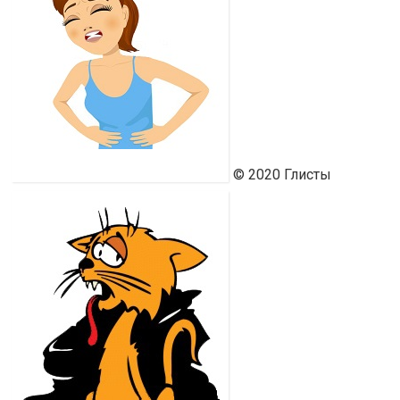
Ю
© 2020 Глисты
Ю