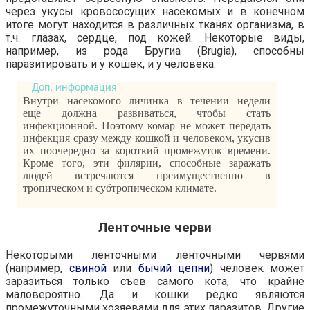
через укусы кровососущих насекомых и в конечном
итоге могут находится в различных тканях организма, в
т.ч. глазах, сердце, под кожей. Некоторые виды,
например, из рода Бругиа (Brugia), способны
паразитировать и у кошек, и у человека.
Внутри насекомого личинка в течении недели
еще должна развиваться, чтобы стать
инфекционной. Поэтому комар не может передать
инфекция сразу между кошкой и человеком, укусив
их поочередно за короткий промежуток времени.
Кроме того, эти филярии, способные заражать
людей встречаются преимущественно в
тропическом и субтропическом климате.
Ленточные черви
Некоторыми ленточными ленточными червями
(например,
свиной
или
бычий цепни
) человек может
заразиться только съев самого кота, что крайне
маловероятно. Да и кошки редко являются
промежуточными хозяевами для этих паразитов. Другие