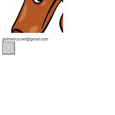
Ю
gelmintoz.net@gmail.com