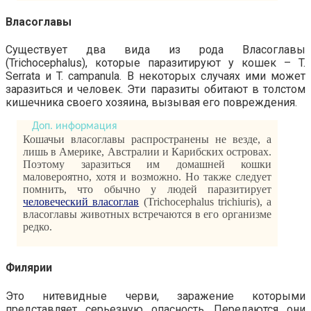
Власоглавы
Существует два вида из рода Власоглавы
(Trichocephalus), которые паразитируют у кошек – T.
Serrata и T. campanula. В некоторых случаях ими может
заразиться и человек. Эти паразиты обитают в толстом
кишечника своего хозяина, вызывая его повреждения.
Кошачьи власоглавы распространены не везде, а
лишь в Америке, Австралии и Карибских островах.
Поэтому заразиться им домашней кошки
маловероятно, хотя и возможно. Но также следует
помнить, что обычно у людей паразитирует
человеческий власоглав
(Trichocephalus trichiuris), а
власоглавы животных встречаются в его организме
редко.
Филярии
Это нитевидные черви, заражение которыми
представляет серьезную опасность. Передаются они