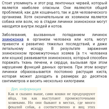
Стоит упомянуть и этот род ленточных червей, который
является наиболее опасным. Они являются общей
проблемой, как для кошачьего, так и для человеческого
организма. Хотя окончательным их хозяином является
собака или волк, но в стадии личинки эхинококки могут
находится внутри людей и котов.
Заболевания, вызванные попаданием личинок
эхинококка
в организм человека или кота, могут
привести к развитию тяжелых последствий, и даже
летальному исходу. В результате заражения
эхинококком промежуточных хозяев (в т.ч. человека
или кошки) развивается эхинококкоз, который способен
поражать ткань печени, и сердце, вызывая при этом
нарушение функций данных органов. При этом вокруг
личинки образовывается постоянно растущая киста,
которая может доходить в размерах до десятков
сантиметров и весить несколько килограмм.
Как и сказано выше, сами кошки не продуцируют
яйца, так как выступают промежуточными
хозяевами. Но они бывают в местах, где много
фекалий собак, а соответственно и яиц этих