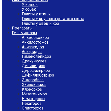
У кошек
У собак
Глисты у птицы
Глисты у крупного рогатого скота
Глисты у овец и коз
Препараты
Гельминтозы
Альвеококкоз
Анкилостомоз
Анизакидоз
Аскаридоз
Гименолепидоз
Дракункулез
Дипилидиоз
Дирофиляриоз
Дифиллоботриоз
Энтеробиоз
Эхинококкоз
Клонорхоз
Метагонимоз
Нематодозы
Некатороз
Описторхоз