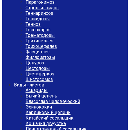
Парагонимоз
Стронгилоидоз
Тениаринхоз
Тениидозы
Тениоз
Токсокароз
Трематодозы
Трихинеллез
Трихоцефалез
Фасциолез
Филяриатозы
Ценуроз
Цестодозы
Цистицеркоз
Шистосомоз
Виды глистов
Аскариды
Бычий цепень
Власоглав человеческий
Эхинококки
Карликовый цепень
Китайский сосальщик
Кошачья двуустка
Ланцетовидный сосальщик