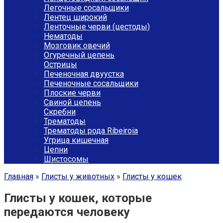
Легочные сосальщики
Лентец широкий
Ленточные черви (цестоды)
Нематоды
Мозговик овечий
Огуречный цепень
Острицы
Печеночная двуустка
Печеночные сосальщики
Плоские черви
Свиной цепень
Скребни
Трематоды
Трематоды рода Ribeiroia
Угрица кишечная
Цепни
Шистосомы
Главная
»
Глисты у животных
»
Глисты у кошек
Глисты у кошек, которые
передаются человеку