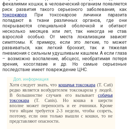
фекалиями кошки, в человеческий организм появляется
риск развития такого серьезного заболевания, как
токсокароз
. При токсокарозе личинки паразита
попадают в ткани различных органов, где они
покрываются специальной оболочкой и обитают
несколько месяцев или лет, так никогда не став
взрослой особью. От места локализации зависят
симптомы. К примеру, если это легкие, то может
развиваться, как легкий бронхит, так и тяжелая
пневмония с сильным удушливым кашлем. А если глаза
– возможно воспаление, абсцесс, необратимая потеря
зрения, косоглазие и др. Но самые серьезные
последствие имеет повреждение ЦНС.
Хотя следует знать, что
кошачья токсокара
(T. Cati)
редко является возбудителем токсокароза у людей.
В большинстве случаев его вызывает
собачья
токсокара
(T. Canis). Но кошка в шерсти
вполне может переносить и ее лчиники. Кроме
того яйцам требуется 2-3 недели, чтобы созреть,
поэтому, если они только вышли с кошки, то не
представляют опасности.